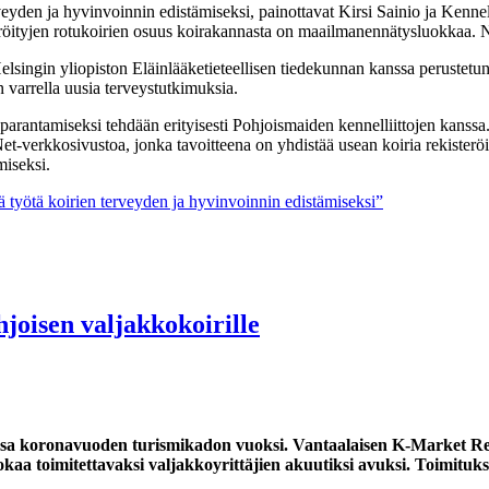
veyden ja hyvinvoinnin edistämiseksi, painottavat Kirsi Sainio ja Kennel
steröityjen rotukoirien osuus koirakannasta on maailmanennätysluokkaa. N
Helsingin yliopiston Eläinlääketieteellisen tiedekunnan kanssa perustetu
n varrella uusia terveystutkimuksia.
in parantamiseksi tehdään erityisesti Pohjoismaiden kennelliittojen kan
t-verkkosivustoa, jonka tavoitteena on yhdistää usean koiria rekisteröi
miseksi.
tä työtä koirien terveyden ja hyvinvoinnin edistämiseksi”
joisen valjakkokoirille
eessa koronavuoden turismikadon vuoksi. Vantaalaisen K-Market R
a toimitettavaksi valjakkoyrittäjien akuutiksi avuksi. Toimitukset 