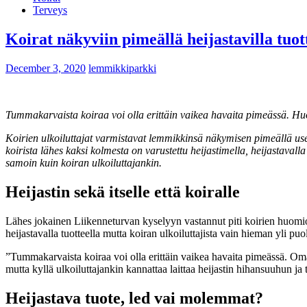
Terveys
Koirat näkyviin pimeällä heijastavilla tuott
December 3, 2020
lemmikkiparkki
Tummakarvaista koiraa voi olla erittäin vaikea havaita pimeässä. H
Koirien ulkoiluttajat varmistavat lemmikkinsä näkymisen pimeällä us
koirista lähes kaksi kolmesta on varustettu heijastimella, heijastaval
samoin kuin koiran ulkoiluttajankin.
Heijastin sekä itselle että koiralle
Lähes jokainen Liikenneturvan kyselyyn vastannut piti koirien huomioli
heijastavalla tuotteella mutta koiran ulkoiluttajista vain hieman yli puol
”Tummakarvaista koiraa voi olla erittäin vaikea havaita pimeässä. Oma
mutta kyllä ulkoiluttajankin kannattaa laittaa heijastin hihansuuhun j
Heijastava tuote, led vai molemmat?