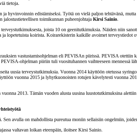
iä tietoja.
en ja hyvinvoinnin edistämiseksi. Työtä on vielä paljon tehtävänä, mut
on jalostustieteellisen toimikunnan puheenjohtaja
Kirsi Sainio
.
26 terveystutkimuksesta, joista 10 on geenitutkimuksia. Näiden niin sanottu
 ja lopetetuista koirista. Koirarekisterin kaikille avoimet terveystiedot o
sairauksien vastustamisohjelman eli PEVISAn piirissä. PEVISA otettiin k
. PEVISA-ohjelman piiriin tuli vuosituhannen vaihteeseen mennessä lähes
useita uusia terveystutkimuksia. Vuonna 2014 käyttöön otetussa syringo
ttöön vuonna 2015 ja lyhytkuonoisten rotujen kävelytesti vuonna 2017
eriin vuonna 2013. Tämän vuoden alusta uusina luustotutkimuksina alettii
yhteistyötä
 Sen avulla on mahdollista pureutua moniin sellaisiin ongelmiin, joiden
jassa valtavan loikan eteenpäin, iloitsee Kirsi Sainio.