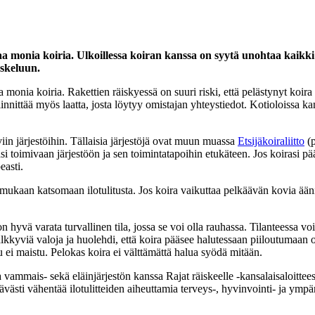
aa monia koiria. Ulkoillessa koiran kanssa on syytä unohtaa kaikki
eskeluun.
a monia koiria. Rakettien räiskyessä on suuri riski, että pelästynyt koi
innittää myös laatta, josta löytyy omistajan yhteystiedot. Kotioloissa ka
iin järjestöihin. Tällaisia järjestöjä ovat muun muassa
Etsijäkoiraliitto
(p
i toimivaan järjestöön ja sen toimintatapoihin etukäteen. Jos koirasi 
easti.
ä mukaan katsomaan ilotulitusta. Jos koira vaikuttaa pelkäävän kovia ään
hyvä varata turvallinen tila, jossa se voi olla rauhassa. Tilanteessa vo
kkyviä valoja ja huolehdi, että koira pääsee halutessaan piiloutumaan o
ku ei maistu. Pelokas koira ei välttämättä halua syödä mitään.
ammais- sekä eläinjärjestön kanssa Rajat räiskeelle -kansalaisaloitteess
västi vähentää ilotulitteiden aiheuttamia terveys-, hyvinvointi- ja ympär