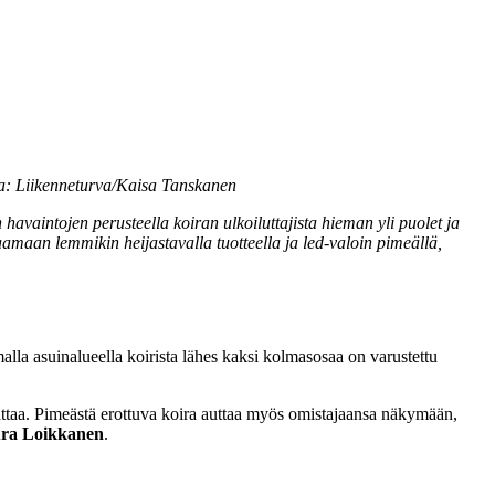
va: Liikenneturva/Kaisa Tanskanen
vaintojen perusteella koiran ulkoiluttajista hieman yli puolet ja
vaamaan lemmikin heijastavalla tuotteella ja led-valoin pimeällä,
alla asuinalueella koirista lähes kaksi kolmasosaa on varustettu
nattaa. Pimeästä erottuva koira auttaa myös omistajaansa näkymään,
ra Loikkanen
.