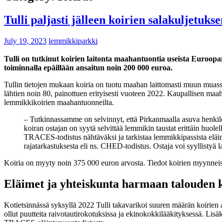
Tulli paljasti jälleen koirien salakuljetuks
July 19, 2023
lemmikkiparkki
Tulli on tutkinut koirien laitonta maahantuontia useista Euroopa
toiminnalla epäillään ansaitun noin 200 000 euroa.
Tullin tietojen mukaan koiria on tuotu maahan laittomasti muun muassa
lähtien noin 80, painottuen erityisesti vuoteen 2022. Kaupallisen maah
lemmikkikoirien maahantuonneilta.
– Tutkinnassamme on selvinnyt, että Pirkanmaalla asuva henki
koiran ostajan on syytä selvittää lemmikin taustat erittäin huole
TRACES-todistus nähtäväksi ja tarkistaa lemmikkipassista eläimen
rajatarkastuksesta eli ns. CHED-todistus. Ostaja voi syyllisty
Koiria on myyty noin 375 000 euron arvosta. Tiedot koirien myynneist
Eläimet ja yhteiskunta harmaan talouden k
Kotietsinnässä syksyllä 2022 Tulli takavarikoi suuren määrän koirien a
ollut puutteita raivotautirokotuksissa ja ekinokokkilääkityksessä. Lisäk