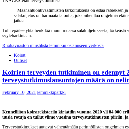
TRACES-eläinterveystodistusta.
– Maahantuontivaatimusten tarkoituksena on estää rabieksen ja
salakuljetus on harmaata taloutta, joka aiheuttaa ongelmia eläin
jatkaa.
Tulli epäilee yhtä henkilöä muun muassa salakuljetuksesta, törkeästä ve
syyteharkintaan.
Ruokaviraston muistilista lemmikin ostamiseen verkosta
Koirat
Uutiset
Koirien terveyden tutkiminen on edennyt 20
terveystutkimuslausuntojen määrä on neli
February 10, 2021
lemmikkiparkki
Kennelliiton koirarekisteriin kirjattiin vuonna 2020 yli 84 000 er
uusia rotuja on tullut viime vuosina terveystutkimusten piiriin, 
Terveystutkimukset auttavat vähentämään perinnöllisten ongelmien esiin