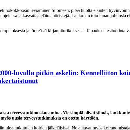
 ekinokokkoosin leviäminen Suomeen, pitää huolta eläinten hyvinvoinni
suojelussa ja kasvattaa eläintautiriskejä. Laittoman toiminnan johdosta
ropetoksesta ja törkeästä kirjanpitorikoksesta. Tapauksen esitutkinta va
00-luvulla pitkin askelin: Kennelliiton koir
nkertaistunut
ilaista terveystutkimuslausuntoa. Yleisimpiä olivat silmä-, lonkkani
ja myös uusia terveystutkimuksia on otettu käyttöön.
tuloa tutkittujen koirien jälkeläisissä. Ne antavat myös koiranomistajal