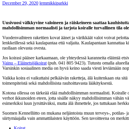
December 29, 2020
lemmikkiparkki
Uusivuosi välkkyvine valoineen ja räiskeineen saattaa kauhistutt
mahdollisimman normaalisti ja tarjota koiralle turvallinen tila ol
Vuodenvaihteen rakettien kovat äänet ja värikkäät valot voivat pelotta
lenkkeillessä sekä kaulapantaa että valjaita. Kaulapantaan kannattaa ki
raollaan olevasta ovesta.
Jos koirasi pääsee karkaamaan, ole yhteydessä karanneita eläimiä etsiv
Vainu – Eläinetsijäkoirat
(puh. 041 805 9423). Tutustu omalla alueellas
Varsinkin sosiaalinen media on hyvä keino saada viesti leviämään nop
Vaikka koira ei vaikuttaisi pelkäävän raketteja, älä kuitenkaan ota sit
toimenpiteistä sekä mahdollisista rauhoittavasta lääkityksestä.
Kotona ollessa on tärkeää elää mahdollisimman normaalisti. Koiralle on 
verhot ikkunoiden eteen, jotta sisälle näkyy mahdollisimman vähän väl
esimerkiksi luun jyrsittäväksi, mutta älä ihmettele, jos tuttukaan herk
Suomen Kennelliitto on mukana neljäntoista muun terveys-, potilas- ja v
siirtymäajalla vain ammattilaisten käyttöön. Sen tavoitteena on merkittä
Koirat