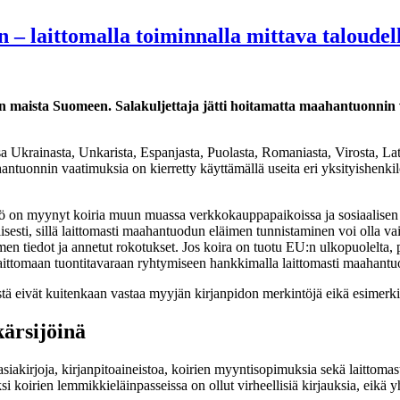
en – laittomalla toiminnalla mittava taloude
n maista Suomeen. Salakuljettaja jätti hoitamatta maahantuonnin va
 Ukrainasta, Unkarista, Espanjasta, Puolasta, Romaniasta, Virosta, Lat
antuonnin vaatimuksia on kierretty käyttämällä useita eri yksityishenki
lö on myynyt koiria muun muassa verkkokauppapaikoissa ja sosiaalise
llisesti, sillä laittomasti maahantuodun eläimen tunnistaminen voi olla v
 tiedot ja annetut rokotukset. Jos koira on tuotu EU:n ulkopuolelta, pitä
ä laittomaan tuontitavaraan ryhtymiseen hankkimalla laittomasti maahan
ä eivät kuitenkaan vastaa myyjän kirjanpidon merkintöjä eikä esimerkik
ärsijöinä
siakirjoja, kirjanpitoaineistoa, koirien myyntisopimuksia sekä laittoma
si koirien lemmikkieläinpasseissa on ollut virheellisiä kirjauksia, eikä 