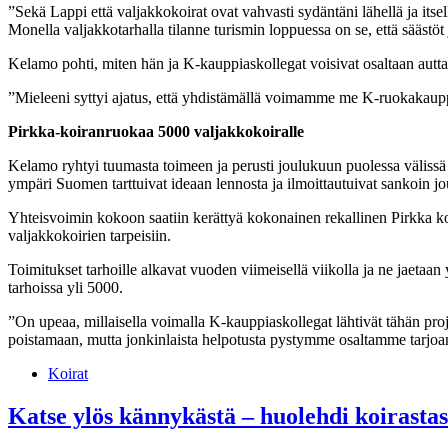
”Sekä Lappi että valjakkokoirat ovat vahvasti sydäntäni lähellä ja itsel
Monella valjakkotarhalla tilanne turismin loppuessa on se, että sääst
Kelamo pohti, miten hän ja K-kauppiaskollegat voisivat osaltaan auttaa 
”Mieleeni syttyi ajatus, että yhdistämällä voimamme me K-ruokakaupp
Pirkka-koiranruokaa 5000 valjakkokoiralle
Kelamo ryhtyi tuumasta toimeen ja perusti joulukuun puolessa välissä 
ympäri Suomen tarttuivat ideaan lennosta ja ilmoittautuivat sankoin
Yhteisvoimin kokoon saatiin kerättyä kokonainen rekallinen Pirkka koir
valjakkokoirien tarpeisiin.
Toimitukset tarhoille alkavat vuoden viimeisellä viikolla ja ne jaetaan
tarhoissa yli 5000.
”On upeaa, millaisella voimalla K-kauppiaskollegat lähtivät tähän proje
poistamaan, mutta jonkinlaista helpotusta pystymme osaltamme tarjo
Koirat
Katse ylös kännykästä – huolehdi koirasta