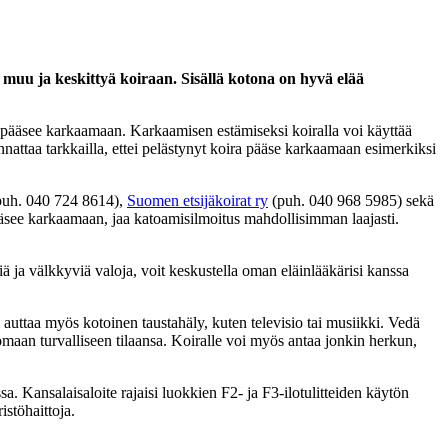
 muu ja keskittyä koiraan. Sisällä kotona on hyvä elää
ra pääsee karkaamaan. Karkaamisen estämiseksi koiralla voi käyttää
nnattaa tarkkailla, ettei pelästynyt koira pääse karkaamaan esimerkiksi
uh. 040 724 8614),
Suomen etsijäkoirat ry
(puh. 040 968 5985) sekä
pääsee karkaamaan, jaa katoamisilmoitus mahdollisimman laajasti.
iä ja välkkyviä valoja, voit keskustella oman eläinlääkärisi kanssa
i auttaa myös kotoinen taustahäly, kuten televisio tai musiikki. Vedä
maan turvalliseen tilaansa. Koiralle voi myös antaa jonkin herkun,
a. Kansalaisaloite rajaisi luokkien F2- ja F3-ilotulitteiden käytön
istöhaittoja.