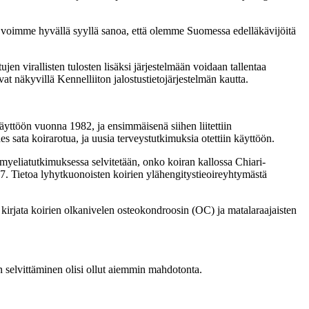
ta voimme hyvällä syyllä sanoa, että olemme Suomessa edelläkävijöitä
jen virallisten tulosten lisäksi järjestelmään voidaan tallentaa
vat näkyvillä Kennelliiton jalostustietojärjestelmän kautta.
äyttöön vuonna 1982, ja ensimmäisenä siihen liitettiin
 sata koirarotua, ja uusia terveystutkimuksia otettiin käyttöön.
myeliatutkimuksessa selvitetään, onko koiran kallossa Chiari-
. Tietoa lyhytkuonoisten koirien ylähengitystieoireyhtymästä
n kirjata koirien olkanivelen osteokondroosin (OC) ja matalaraajaisten
 selvittäminen olisi ollut aiemmin mahdotonta.