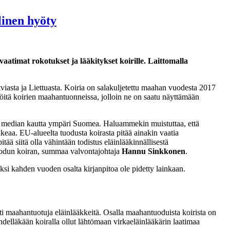
llinen hyöty
atimat rokotukset ja lääkitykset koirille. Laittomalla
viasta ja Liettuasta. Koiria on salakuljetettu maahan vuodesta 2017
löitä koirien maahantuonneissa, jolloin ne on saatu näyttämään
n median kautta ympäri Suomea. Haluammekin muistuttaa, että
aikeaa. EU-alueelta tuodusta koirasta pitää ainakin vaatia
ä siitä olla vähintään todistus eläinlääkinnällisestä
tuodun koiran, summaa valvontajohtaja
Hannu Sinkkonen
.
si kahden vuoden osalta kirjanpitoa ole pidetty lainkaan.
sti maahantuotuja eläinlääkkeitä. Osalla maahantuoduista koirista on
yhdelläkään koiralla ollut lähtömaan virkaeläinlääkärin laatimaa