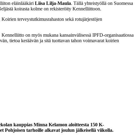
liiton eläinlääkäri
Liisa Lilja-Maula
. Tällä yhteistyöllä on Suomessa
eljästä koirasta kolme on rekisteröity Kennelliittoon.
n Koirien terveystutkimusrahaston sekä rotujärjestöjen
ssa. Kennelliitto on myös mukana kansainvälisessä IPFD-organisaatiossa
vän, tietoa keräävän ja sitä tuottavan tahon voimavarat koirien
ekolan kauppias Minna Kelamon aloitteesta 150 K-
Pohjoisen tarhoille alkavat joulun jälkeisellä viikolla.