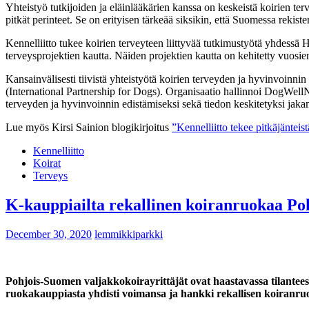
Yhteistyö tutkijoiden ja eläinlääkärien kanssa on keskeistä koirien ter
pitkät perinteet. Se on erityisen tärkeää siksikin, että Suomessa reki
Kennelliitto tukee koirien terveyteen liittyvää tutkimustyötä yhdessä 
terveysprojektien kautta. Näiden projektien kautta on kehitetty vuosie
Kansainvälisesti tiivistä yhteistyötä koirien terveyden ja hyvinvoinn
(International Partnership for Dogs). Organisaatio hallinnoi DogWellNe
terveyden ja hyvinvoinnin edistämiseksi sekä tiedon keskitetyksi jaka
Lue myös Kirsi Sainion blogikirjoitus
”Kennelliitto tekee pitkäjänteis
Kennelliitto
Koirat
Terveys
K-kauppiailta rekallinen koiranruokaa Poh
December 30, 2020
lemmikkiparkki
Pohjois-Suomen valjakkokoirayrittäjät ovat haastavassa tilant
ruokakauppiasta yhdisti voimansa ja hankki rekallisen koiranruoka