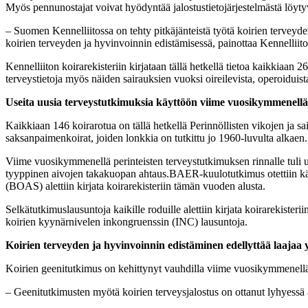
Myös pennunostajat voivat hyödyntää jalostustietojärjestelmästä löytyv
– Suomen Kennelliitossa on tehty pitkäjänteistä työtä koirien terveyd
koirien terveyden ja hyvinvoinnin edistämisessä, painottaa Kennelliit
Kennelliiton koirarekisteriin kirjataan tällä hetkellä tietoa kaikkiaan 
terveystietoja myös näiden sairauksien vuoksi oireilevista, operoiduista
Useita uusia terveystutkimuksia käyttöön viime vuosikymmenellä
Kaikkiaan 146 koirarotua on tällä hetkellä Perinnöllisten vikojen ja 
saksanpaimenkoirat, joiden lonkkia on tutkittu jo 1960-luvulta alkaen
Viime vuosikymmenellä perinteisten terveystutkimuksen rinnalle tuli 
tyyppinen aivojen takakuopan ahtaus.BAER-kuulotutkimus otettiin käy
(BOAS) alettiin kirjata koirarekisteriin tämän vuoden alusta.
Selkätutkimuslausuntoja kaikille roduille alettiin kirjata koirarekist
koirien kyynärnivelen inkongruenssin (INC) lausuntoja.
Koirien terveyden ja hyvinvoinnin edistäminen edellyttää laajaa 
Koirien geenitutkimus on kehittynyt vauhdilla viime vuosikymmenellä.
– Geenitutkimusten myötä koirien terveysjalostus on ottanut lyhyessä a