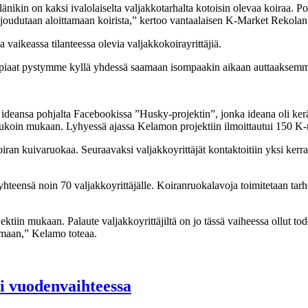
länikin on kaksi ivalolaiselta valjakkotarhalta kotoisin olevaa koiraa. P
öt joudutaan aloittamaan koirista,” kertoo vantaalaisen K-Market Rekola
vaikeassa tilanteessa olevia valjakkokoirayrittäjiä.
iaat pystymme kyllä yhdessä saamaan isompaakin aikaan auttaaksemme to
ideansa pohjalta Facebookissa ”Husky-projektin”, jonka ideana oli kerä
 joukoin mukaan. Lyhyessä ajassa Kelamon projektiin ilmoittautui 150 K
an kuivaruokaa. Seuraavaksi valjakkoyrittäjät kontaktoitiin yksi kerral
 yhteensä noin 70 valjakkoyrittäjälle. Koiranruokalavoja toimitetaan tarh
ktiin mukaan. Palaute valjakkoyrittäjiltä on jo tässä vaiheessa ollut tod
amaan,” Kelamo toteaa.
si vuodenvaihteessa