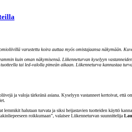
eilla
uomioliivillä varustettu koira auttaa myös omistajaansa näkymään. Ku
eammin kuin oman näkymisensä. Liikenneturvan kyselyyn vastanneiden ha
la tuotteella tai led-valolla pimeän aikaan. Liikenneturva kannustaa tur
ivejä ja valoja tärkeänä asiana. Kyselyyn vastanneet kertoivat, että om
et.
t lemmikit halutaan turvata ja siksi heijastavien tuotteiden käyttö kan
a takinliepeeseen roikkumaan”, valaisee Liikenneturvan suunnittelija
Lau