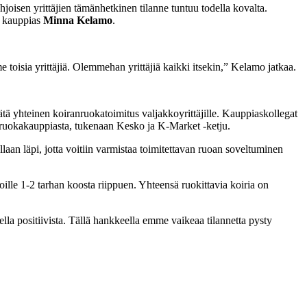
ohjoisen yrittäjien tämänhetkinen tilanne tuntuu todella kovalta.
n kauppias
Minna Kelamo
.
isia yrittäjiä. Olemmehan yrittäjiä kaikki itsekin,” Kelamo jatkaa.
tä yhteinen koiranruokatoimitus valjakkoyrittäjille. Kauppiaskollegat
-ruokakauppiasta, tukenaan Kesko ja K-Market -ketju.
laan läpi, jotta voitiin varmistaa toimitettavan ruoan soveltuminen
oille 1-2 tarhan koosta riippuen. Yhteensä ruokittavia koiria on
ella positiivista. Tällä hankkeella emme vaikeaa tilannetta pysty