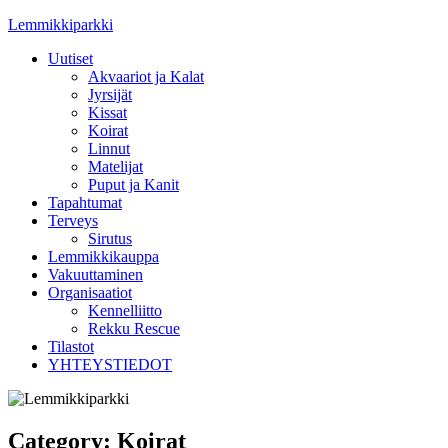
Skip
Lemmikkiparkki
to
Uutiset
content
Akvaariot ja Kalat
Jyrsijät
Kissat
Koirat
Linnut
Matelijat
Puput ja Kanit
Tapahtumat
Terveys
Sirutus
Lemmikkikauppa
Vakuuttaminen
Organisaatiot
Kennelliitto
Rekku Rescue
Tilastot
YHTEYSTIEDOT
Category:
Koirat