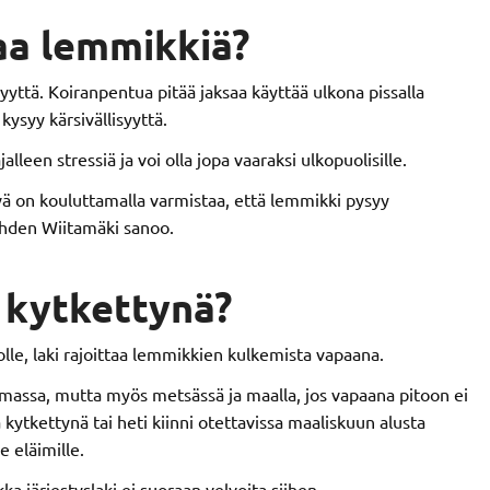
aa lemmikkiä?
syyttä. Koiranpentua pitää jaksaa käyttää ulkona pissalla
kysyy kärsivällisyyttä.
leen stressiä ja voi olla jopa vaaraksi ulkopuolisille.
ävä on kouluttamalla varmistaa, että lemmikki pysyy
tähden Wiitamäki sanoo.
 kytkettynä?
nolle, laki rajoittaa lemmikkien kulkemista vapaana.
jamassa, mutta myös metsässä ja maalla, jos vapaana pitoon ei
 kytkettynä tai heti kiinni otettavissa maaliskuun alusta
e eläimille.
ka järjestyslaki ei suoraan velvoita siihen.