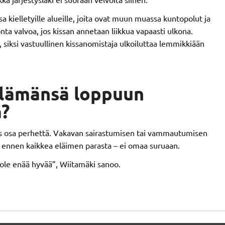
a kielletyille alueille, joita ovat muun muassa kuntopolut ja
ta valvoa, jos kissan annetaan liikkua vapaasti ulkona.
, siksi vastuullinen kissanomistaja ulkoiluttaa lemmikkiään
elämänsä loppuun
ä?
as osa perhettä. Vakavan sairastumisen tai vammautumisen
e ennen kaikkea eläimen parasta – ei omaa suruaan.
 ole enää hyvää”, Wiitamäki sanoo.