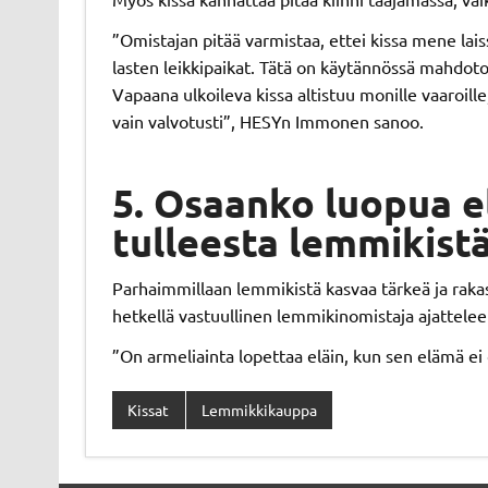
”Omistajan pitää varmistaa, ettei kissa mene laiss
lasten leikkipaikat. Tätä on käytännössä mahdoton
Vapaana ulkoileva kissa altistuu monille vaaroille
vain valvotusti”, HESYn Immonen sanoo.
5. Osaanko luopua 
tulleesta lemmikist
Parhaimmillaan lemmikistä kasvaa tärkeä ja rak
hetkellä vastuullinen lemmikinomistaja ajattele
”On armeliainta lopettaa eläin, kun sen elämä ei
Kissat
Lemmikkikauppa