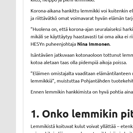
Korona-aikana hankittu lemmikki voi kuitenkin el
ja riittävätkö omat voimavarat hyvän elämän tar
”Huolena on, että korona-ajan seuralaiseksi hark
mikäli se käyttäytyy haastavasti tai oma aika ei 
HESYn puheenjohtaja
Nina Immonen
.
Isäntäväen jatkuvaan kotonaoloon tottunut lemmi
kotoa aletaan taas olla pidempiä aikoja poissa.
”Eläimen omistajalta vaaditaan elämäntilanteen m
lemmikkiä”, muistuttaa Pohjantähden tuotekehi
Ennen lemmikin hankkimista on hyvä pohtia ainaki
1. Onko lemmikin pi
Lemmikistä koituvat kulut voivat yllättää – etenki