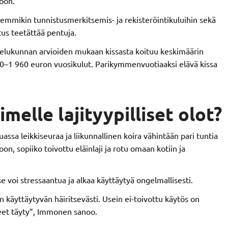
toon.
emmikin tunnistusmerkitsemis- ja rekisteröintikuluihin sekä
itus teetättää pentuja.
telukunnan arvioiden mukaan kissasta koituu keskimäärin
670–1 960 euron vuosikulut. Parikymmenvuotiaaksi elävä kissa
imelle lajityypilliset olot?
sa leikkiseuraa ja liikunnallinen koira vähintään pari tuntia
oon, sopiiko toivottu eläinlaji ja rotu omaan kotiin ja
e voi stressaantua ja alkaa käyttäytyä ongelmallisesti.
n käyttäytyvän häiritsevästi. Usein ei-toivottu käytös on
peet täyty”, Immonen sanoo.