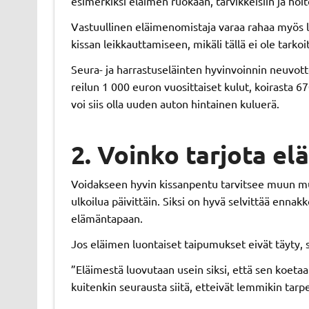
esimerkiksi eläimen ruokaan, tarvikkeisiin ja hoi
Vastuullinen eläimenomistaja varaa rahaa myös l
kissan leikkauttamiseen, mikäli tällä ei ole tarko
Seura- ja harrastuseläinten hyvinvoinnin neuvot
reilun 1 000 euron vuosittaiset kulut, koirasta 
voi siis olla uuden auton hintainen kuluerä.
2. Voinko tarjota elä
Voidakseen hyvin kissanpentu tarvitsee muun muas
ulkoilua päivittäin. Siksi on hyvä selvittää ennakk
elämäntapaan.
Jos eläimen luontaiset taipumukset eivät täyty, s
”Eläimestä luovutaan usein siksi, että sen koetaa
kuitenkin seurausta siitä, etteivät lemmikin tar