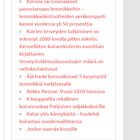
Korona sai suomalaiset
panostamaan lemmikkeihin –
lemmikkieläintuotteiden verkkomyynti
kasvoi vuodessa yli 50 prosenttia
Koirien terveyden tutkiminen on
edennyt 2000-luvulla pitkin askelin:
Kennelliiton koirarekisteriin vuosittain
kirjattavien
terveystutkimuslausuntojen määrä on
nelinkertaistunut
Älä hanki koronakissaa! 5 kysymystä
lemmikkiä harkitsevalle
Rekku Rescue: Vuosi 2020 tassussa
K-kauppiailta rekallinen
koiranruokaa Pohjoisen valjakkokoirille
Katse ylös kännykästä – huolehdi
koirastasi vuodenvaihteessa
Joulun vaaroja kissoille