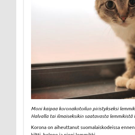
Moni kaipaa koronakotoilun piristykseksi lemmikk
Halvalla tai ilmaiseksikin saatavasta lemmikistä h
Korona on aiheuttanut suomalaiskodeissa ennen
kiltti, helppo ja pieni lemmikki.