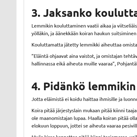
3. Jaksanko koulutt
Lemmikin kouluttaminen vaatii aikaa ja viitseliäi
yölläkin, ja äänekkään koiran haukun suitsiminen 
Kouluttamatta jätetty lemmikki aiheuttaa omistajal
”Eläintä ohjaavat aina vaistot, ja omistajan teht
hallinnassa eikä aiheuta muille vaaraa”, Pohjan
4. Pidänkö lemmikin
Jotta eläimistä ei koidu haittaa ihmisille ja luon
Koira pitää järjestyslain mukaan pitää kiinni taa
ole maanomistajan lupaa. Maalla koiran pitää olla
elokuun loppuun, jottei se aiheuta vaaraa pesivill
Myös kissa kannattaa pitää kiinni taajamassa, vaik