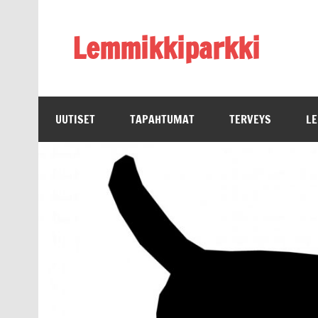
Skip
to
content
Lemmikkiparkki
UUTISET
TAPAHTUMAT
TERVEYS
L