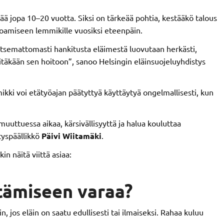
ää jopa 10–20 vuotta. Siksi on tärkeää pohtia, kestääkö talous
joamiseen lemmikille vuosiksi eteenpäin.
itsemattomasti hankitusta eläimestä luovutaan herkästi,
riitäkään sen hoitoon”, sanoo Helsingin eläinsuojeluyhdistys
kki voi etätyöajan päätyttyä käyttäytyä ongelmallisesti, kun
uuttuessa aikaa, kärsivällisyyttä ja halua kouluttaa
tyspäällikkö
Päivi Wiitamäki
.
n näitä viittä asiaa:
tämiseen varaa?
n, jos eläin on saatu edullisesti tai ilmaiseksi. Rahaa kuluu