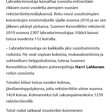
Labradorinnoutaja kasvattaa suosiota entisestään
rikkoen vuosi vuodelta aiempien vuosien
rekisteröintiennätyksensä. Rotu nousi suosituimpien
koirarotujen ensimmäiselle sijalle vuonna 2010 ja on sen
jälkeen pitänyt pintansa. Suomen Kennelliitto rekisteröi
2019 vuonna 2307 labradorinnoutajaa. Määrä kasvoi
toissa vuodesta 112 koiralla.
– Labradorinnoutaja on kaikkialla yksi suosituimmista
roduista. Ne ovat sopivan kokoisia, mukavaluonteisia ja
suhteellisen helppohoitoisia, toteaa Suomen
Kennelliiton hallituksen puheenjohtaja
Harri Lehkonen
rodun suosiosta.
Toiseksi kiilasi toissa vuoden kolmas,
jämtlanninpystykorva, joita rekisteröitiin viime vuonna
1424 koiraa. Kolmanneksi tuli saksanpaimenkoira 1259
rekisteröinnillä.
Tutut rodut jatkavat muutenkin kymmenen