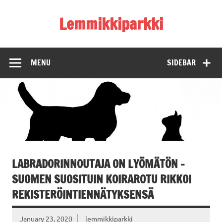
Skip
to
Lemmikkiparkki
content
MENU
SIDEBAR
LABRADORINNOUTAJA ON LYÖMÄTÖN –
SUOMEN SUOSITUIN KOIRAROTU RIKKOI
REKISTERÖINTIENNÄTYKSENSÄ
January 23, 2020
lemmikkiparkki