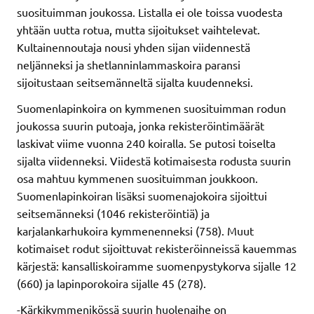
suosituimman joukossa. Listalla ei ole toissa vuodesta
yhtään uutta rotua, mutta sijoitukset vaihtelevat.
Kultainennoutaja nousi yhden sijan viidennestä
neljänneksi ja shetlanninlammaskoira paransi
sijoitustaan seitsemänneltä sijalta kuudenneksi.
Suomenlapinkoira on kymmenen suosituimman rodun
joukossa suurin putoaja, jonka rekisteröintimäärät
laskivat viime vuonna 240 koiralla. Se putosi toiselta
sijalta viidenneksi. Viidestä kotimaisesta rodusta suurin
osa mahtuu kymmenen suosituimman joukkoon.
Suomenlapinkoiran lisäksi suomenajokoira sijoittui
seitsemänneksi (1046 rekisteröintiä) ja
karjalankarhukoira kymmenenneksi (758). Muut
kotimaiset rodut sijoittuvat rekisteröinneissä kauemmas
kärjestä: kansalliskoiramme suomenpystykorva sijalle 12
(660) ja lapinporokoira sijalle 45 (278).
-Kärkikymmenikössä suurin huolenaihe on