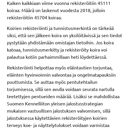
Kaiken kaikkiaan viime vuonna rekisteröitiin 45111
koiraa. Määrä on laskenut vuodesta 2018, jolloin
rekisteröitiin 45704 koiraa.
Koirien rekisteröinti ja tunnistusmerkintä on tärkeää
siksi, että sen jälkeen koira on yksilöitävissä ja sen tiedot
pystytään yhdistämään omistajan tietoihin. Jos koira
katoaa, tunnistusmerkitty ja rekisteröity koira voi
palautua kotiin parhaimmillaan heti löydettäessä.
Rekisteröinti helpottaa myös eläintautien torjuntaa,
eläinten hyvinvoinnin valvontaa ja ongelmatapauksiin
puuttumista. Se auttaa myös pentutehtailun
torjumisessa, sillä sen avulla voidaan seurata nartulla
teetettyjen pentueiden määrää. Lisäksi se mahdollistaa
Suomen Kennelliiton yleisen jalostusstrategian
mukaisen vastuullisen jalostuksen valvomisen, sillä
jalostuksessa käytettävien rekisteröityjen koirien
terveys koe- ja näyttelytulokset voidaan varmistaa