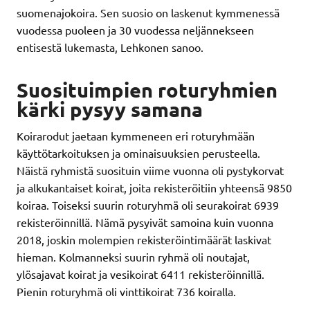
suomenajokoira. Sen suosio on laskenut kymmenessä
vuodessa puoleen ja 30 vuodessa neljännekseen
entisestä lukemasta, Lehkonen sanoo.
Suosituimpien roturyhmien
kärki pysyy samana
Koirarodut jaetaan kymmeneen eri roturyhmään
käyttötarkoituksen ja ominaisuuksien perusteella.
Näistä ryhmistä suosituin viime vuonna oli pystykorvat
ja alkukantaiset koirat, joita rekisteröitiin yhteensä 9850
koiraa. Toiseksi suurin roturyhmä oli seurakoirat 6939
rekisteröinnillä. Nämä pysyivät samoina kuin vuonna
2018, joskin molempien rekisteröintimäärät laskivat
hieman. Kolmanneksi suurin ryhmä oli noutajat,
ylösajavat koirat ja vesikoirat 6411 rekisteröinnillä.
Pienin roturyhmä oli vinttikoirat 736 koiralla.