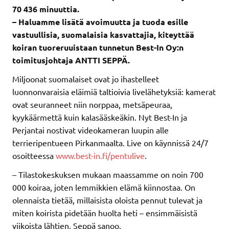
70 436 minuuttia.
– Haluamme lisätä avoimuutta ja tuoda esille
vastuullisia, suomalaisia kasvattajia, kiteyttää
koiran tuoreruuistaan tunnetun Best-In Oy:n
toimitusjohtaja ANTTI SEPPÄ.
Miljoonat suomalaiset ovat jo ihastelleet
luonnonvaraisia eläimiä taltioivia livelähetyksiä: kamerat
ovat seuranneet niin norppaa, metsäpeuraa,
kyykäärmettä kuin kalasääskeäkin. Nyt Best-In ja
Perjantai nostivat videokameran luupin alle
terrieripentueen Pirkanmaalta. Live on käynnissä 24/7
osoitteessa
www.best-in.fi/pentulive
.
– Tilastokeskuksen mukaan maassamme on noin 700
000 koiraa, joten lemmikkien elämä kiinnostaa. On
olennaista tietää, millaisista oloista pennut tulevat ja
miten koirista pidetään huolta heti – ensimmäisistä
viikoista lähtien, Seppä sanoo.