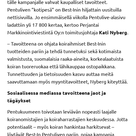
tälle kampanjalle vahvat kaupalliset tavoitteet.
Pentuliven ”kotipesä” on Best-Inin hiljattain uusituilla
nettisivuilla. Jo ensimmäisellä viikolla Pentulive-alasivu
ladattiin yli 17 800 kertaa, kertoo Perjantai
Markkinointiviestintä Oy:n toimitusjohtaja
Kati Nyberg
.
– Tavoitteena on ohjata koiraihmiset Best-Inin
tuotteiden pariin ja tehdä tunnetuksi sekä kotimaista
valmistusta, suomalaisia raaka-aineita, korkealaatuista
koiran tuoreruokaa että lähikauppaa ostopaikkana.
Tunnettuuden ja tietoisuuden kasvu auttaa meitä
saavuttamaan myös myyntitavoitteet, Nyberg kiteyttää.
Sosiaalisessa mediassa tavoitteena jaot ja
tägäykset
Pentukuumeen toivotaan leviävän nopeasti laajalle
koiranomistajien ja koiraharrastajien keskuudessa. Jotta
potentiaalit – myös koiran hankintaa harkitsevat –
löytävät Best-In Pentuliven pariin, nojaa kampanja