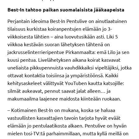
Best-In tahtoo paikan suomalaisista jääkaapeista
Perjantain ideoima Best-In Pentulive on ainutlaatuinen
tilaisuus kurkistaa koiranpentujen elämään jo 3-
viikkoisesta lähtien – aina luovutusikään asti. Liki 5
viikkoa kestävän suoran lähetyksen tähtenä on
jackrusselinterrieripentue Pirkanmaalta: emä Lilo ja sen
kuusi pentua. Livelähetyksen aikana koirat kasvavat
uneliaista pikkupennuista vauhdikkaiksi vipeltäjiksi, jotka
ottavat kontaktia toisiinsa ja ympäristöönsä. Kaikki
kehitysaskeleet välittyvät YouTuben kautta katsojille:
silmät aukeavat, pennut saavat jalat alleen… ja
makumaailma laajenee maidosta kiinteään ruokaan.
– Kotimainen Best-In on mukana, koska se haluaa
vastuullisten kasvattajien tavoin tarjota hyvät eväät
elämään jo pentulaatikosta alkaen. Pentulive on hyvän
mielen tosi-TV:tä parhaimmillaan, mutta kyllä meillä on