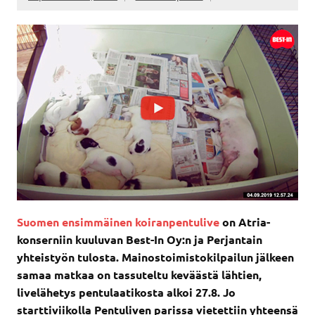
Suomen ensimmäinen koiranpentulive
on Atria-
konserniin kuuluvan Best-In Oy:n ja Perjantain
yhteistyön tulosta. Mainostoimistokilpailun jälkeen
samaa matkaa on tassuteltu keväästä lähtien,
livelähetys pentulaatikosta alkoi 27.8. Jo
starttiviikolla Pentuliven parissa vietettiin yhteensä