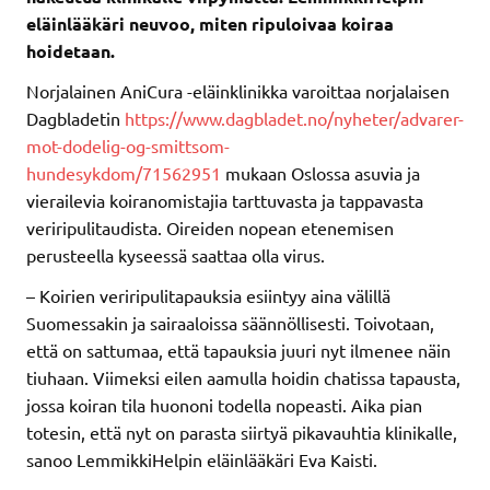
eläinlääkäri neuvoo, miten ripuloivaa koiraa
hoidetaan.
Norjalainen AniCura -eläinklinikka varoittaa norjalaisen
Dagbladetin
https://www.dagbladet.no/nyheter/advarer-
mot-dodelig-og-smittsom-
hundesykdom/71562951
mukaan Oslossa asuvia ja
vierailevia koiranomistajia tarttuvasta ja tappavasta
veriripulitaudista. Oireiden nopean etenemisen
perusteella kyseessä saattaa olla virus.
– Koirien veriripulitapauksia esiintyy aina välillä
Suomessakin ja sairaaloissa säännöllisesti. Toivotaan,
että on sattumaa, että tapauksia juuri nyt ilmenee näin
tiuhaan. Viimeksi eilen aamulla hoidin chatissa tapausta,
jossa koiran tila huononi todella nopeasti. Aika pian
totesin, että nyt on parasta siirtyä pikavauhtia klinikalle,
sanoo LemmikkiHelpin eläinlääkäri Eva Kaisti.