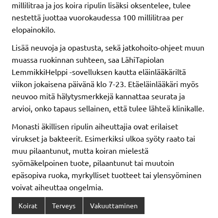
millilitraa ja jos koira ripulin lisäksi oksentelee, tulee
nestettä juottaa vuorokaudessa 100 millilitraa per
elopainokilo.
Lisää neuvoja ja opastusta, sekä jatkohoito-ohjeet muun
muassa ruokinnan suhteen, saa LähiTapiolan
LemmikkiHelppi -sovelluksen kautta eläinlääkäriltä
viikon jokaisena päivänä klo 7-23. Etäeläinlääkäri myös
neuvoo mitä hälytysmerkkejä kannattaa seurata ja
arvioi, onko tapaus sellainen, että tulee lähteä klinikalle.
Monasti äkillisen ripulin aiheuttajia ovat erilaiset
virukset ja bakteerit. Esimerkiksi ulkoa syöty raato tai
muu pilaantunut, mutta koiran mielestä
syömäkelpoinen tuote, pilaantunut tai muutoin
epäsopiva ruoka, myrkylliset tuotteet tai ylensyöminen
voivat aiheuttaa ongelmia.
Koirat
Terveys
Vakuuttaminen