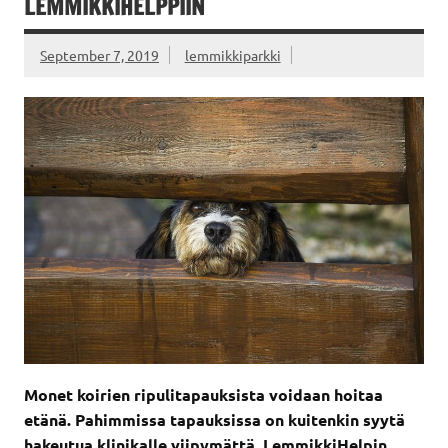
LEMMIKKIHELPPIIN
September 7, 2019
lemmikkiparkki
Monet koirien ripulitapauksista voidaan hoitaa
etänä. Pahimmissa tapauksissa on kuitenkin syytä
hakeutua klinikalle viipymättä. LemmikkiHelpin