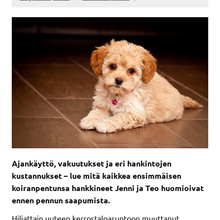
Ajankäyttö, vakuutukset ja eri hankintojen
kustannukset – lue mitä kaikkea ensimmäisen
koiranpentunsa hankkineet Jenni ja Teo huomioivat
ennen pennun saapumista.
Hiljattain uuteen kerrostaloasuntoon muuttanut