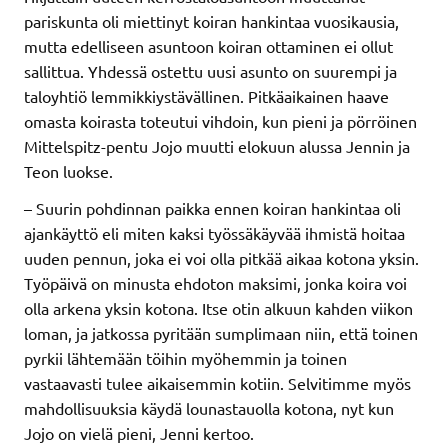
pariskunta oli miettinyt koiran hankintaa vuosikausia,
mutta edelliseen asuntoon koiran ottaminen ei ollut
sallittua. Yhdessä ostettu uusi asunto on suurempi ja
taloyhtiö lemmikkiystävällinen. Pitkäaikainen haave
omasta koirasta toteutui vihdoin, kun pieni ja pörröinen
Mittelspitz-pentu Jojo muutti elokuun alussa Jennin ja
Teon luokse.
– Suurin pohdinnan paikka ennen koiran hankintaa oli
ajankäyttö eli miten kaksi työssäkäyvää ihmistä hoitaa
uuden pennun, joka ei voi olla pitkää aikaa kotona yksin.
Työpäivä on minusta ehdoton maksimi, jonka koira voi
olla arkena yksin kotona. Itse otin alkuun kahden viikon
loman, ja jatkossa pyritään sumplimaan niin, että toinen
pyrkii lähtemään töihin myöhemmin ja toinen
vastaavasti tulee aikaisemmin kotiin. Selvitimme myös
mahdollisuuksia käydä lounastauolla kotona, nyt kun
Jojo on vielä pieni, Jenni kertoo.