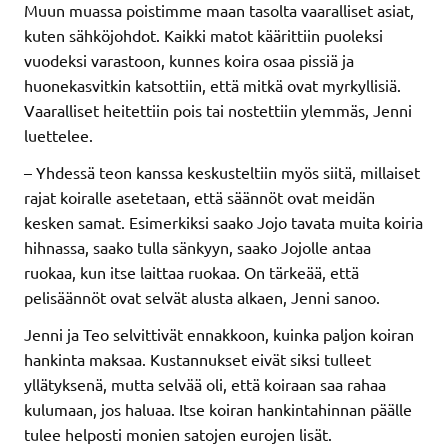
Muun muassa poistimme maan tasolta vaaralliset asiat,
kuten sähköjohdot. Kaikki matot käärittiin puoleksi
vuodeksi varastoon, kunnes koira osaa pissiä ja
huonekasvitkin katsottiin, että mitkä ovat myrkyllisiä.
Vaaralliset heitettiin pois tai nostettiin ylemmäs, Jenni
luettelee.
– Yhdessä teon kanssa keskusteltiin myös siitä, millaiset
rajat koiralle asetetaan, että säännöt ovat meidän
kesken samat. Esimerkiksi saako Jojo tavata muita koiria
hihnassa, saako tulla sänkyyn, saako Jojolle antaa
ruokaa, kun itse laittaa ruokaa. On tärkeää, että
pelisäännöt ovat selvät alusta alkaen, Jenni sanoo.
Jenni ja Teo selvittivät ennakkoon, kuinka paljon koiran
hankinta maksaa. Kustannukset eivät siksi tulleet
yllätyksenä, mutta selvää oli, että koiraan saa rahaa
kulumaan, jos haluaa. Itse koiran hankintahinnan päälle
tulee helposti monien satojen eurojen lisät.