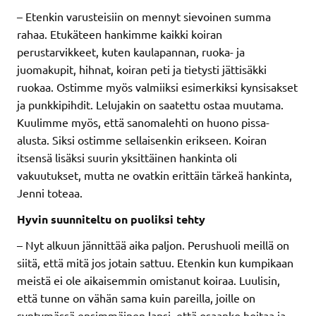
– Etenkin varusteisiin on mennyt sievoinen summa
rahaa. Etukäteen hankimme kaikki koiran
perustarvikkeet, kuten kaulapannan, ruoka- ja
juomakupit, hihnat, koiran peti ja tietysti jättisäkki
ruokaa. Ostimme myös valmiiksi esimerkiksi kynsisakset
ja punkkipihdit. Lelujakin on saatettu ostaa muutama.
Kuulimme myös, että sanomalehti on huono pissa-
alusta. Siksi ostimme sellaisenkin erikseen. Koiran
itsensä lisäksi suurin yksittäinen hankinta oli
vakuutukset, mutta ne ovatkin erittäin tärkeä hankinta,
Jenni toteaa.
Hyvin suunniteltu on puoliksi tehty
– Nyt alkuun jännittää aika paljon. Perushuoli meillä on
siitä, että mitä jos jotain sattuu. Etenkin kun kumpikaan
meistä ei ole aikaisemmin omistanut koiraa. Luulisin,
että tunne on vähän sama kuin pareilla, joille on
syntymässä ensimmäinen lapsi, että osaanko hoitaa ja