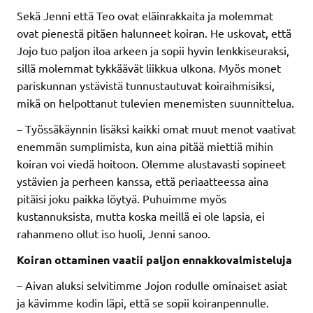
Sekä Jenni että Teo ovat eläinrakkaita ja molemmat
ovat pienestä pitäen halunneet koiran. He uskovat, että
Jojo tuo paljon iloa arkeen ja sopii hyvin lenkkiseuraksi,
sillä molemmat tykkäävät liikkua ulkona. Myös monet
pariskunnan ystävistä tunnustautuvat koiraihmisiksi,
mikä on helpottanut tulevien menemisten suunnittelua.
– Työssäkäynnin lisäksi kaikki omat muut menot vaativat
enemmän sumplimista, kun aina pitää miettiä mihin
koiran voi viedä hoitoon. Olemme alustavasti sopineet
ystävien ja perheen kanssa, että periaatteessa aina
pitäisi joku paikka löytyä. Puhuimme myös
kustannuksista, mutta koska meillä ei ole lapsia, ei
rahanmeno ollut iso huoli, Jenni sanoo.
Koiran ottaminen vaatii paljon ennakkovalmisteluja
– Aivan aluksi selvitimme Jojon rodulle ominaiset asiat
ja kävimme kodin läpi, että se sopii koiranpennulle.