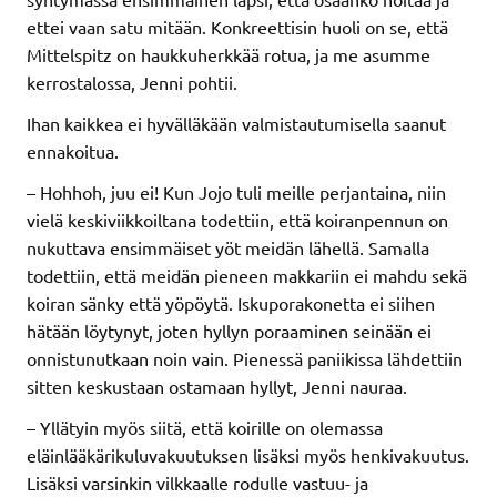
ettei vaan satu mitään. Konkreettisin huoli on se, että
Mittelspitz on haukkuherkkää rotua, ja me asumme
kerrostalossa, Jenni pohtii.
Ihan kaikkea ei hyvälläkään valmistautumisella saanut
ennakoitua.
– Hohhoh, juu ei! Kun Jojo tuli meille perjantaina, niin
vielä keskiviikkoiltana todettiin, että koiranpennun on
nukuttava ensimmäiset yöt meidän lähellä. Samalla
todettiin, että meidän pieneen makkariin ei mahdu sekä
koiran sänky että yöpöytä. Iskuporakonetta ei siihen
hätään löytynyt, joten hyllyn poraaminen seinään ei
onnistunutkaan noin vain. Pienessä paniikissa lähdettiin
sitten keskustaan ostamaan hyllyt, Jenni nauraa.
– Yllätyin myös siitä, että koirille on olemassa
eläinlääkärikuluvakuutuksen lisäksi myös henkivakuutus.
Lisäksi varsinkin vilkkaalle rodulle vastuu- ja